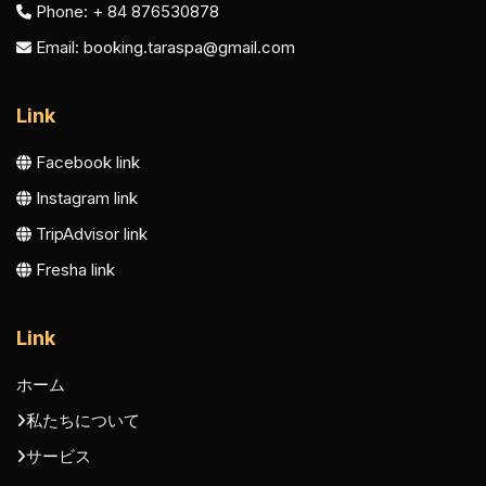
Phone: + 84 876530878
Email:
booking.taraspa@gmail.com
Link
Facebook link
Instagram link
TripAdvisor link
Fresha link
Link
ホーム
私たちについて
サービス