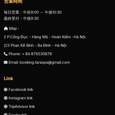
営業時間
毎日営業：午前9:00 ～ 午後10:30
最終受付：午後9:30
Map :
2 P.Cổng Đục - Hàng Mã - Hoàn Kiếm -Hà Nội
2/3 Phan Kế Bính - Ba Đình - Hà Nội
Phone: + 84 876530878
Email:
booking.taraspa@gmail.com
Link
Facebook link
Instagram link
TripAdvisor link
Fresha link