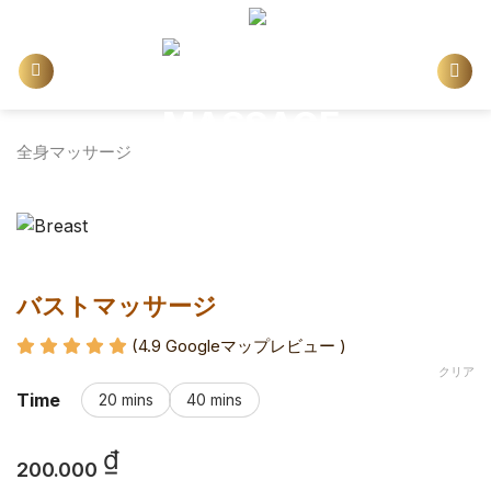
Skip
日本語
to
content
全身マッサージ
バストマッサージ
(4.9 Googleマップレビュー )
クリア
Time
20 mins
40 mins
₫
200.000