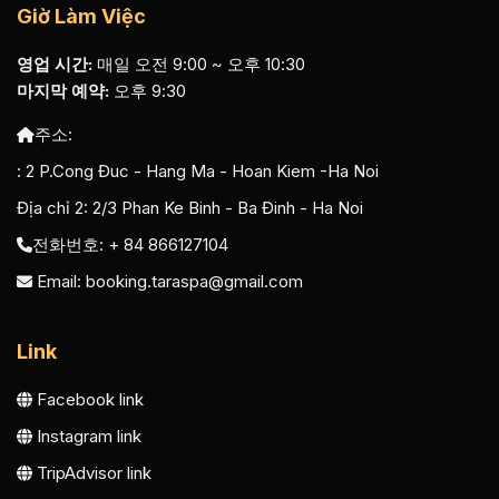
Giờ Làm Việc
영업 시간:
매일 오전 9:00 ~ 오후 10:30
마지막 예약:
오후 9:30
주소:
:
2 P.Cong Đuc - Hang Ma - Hoan Kiem -Ha Noi
Địa chỉ 2:
2/3 Phan Ke Binh - Ba Đinh - Ha Noi
전화번호: + 84 866127104
Email:
booking.taraspa@gmail.com
Link
Facebook link
Instagram link
TripAdvisor link