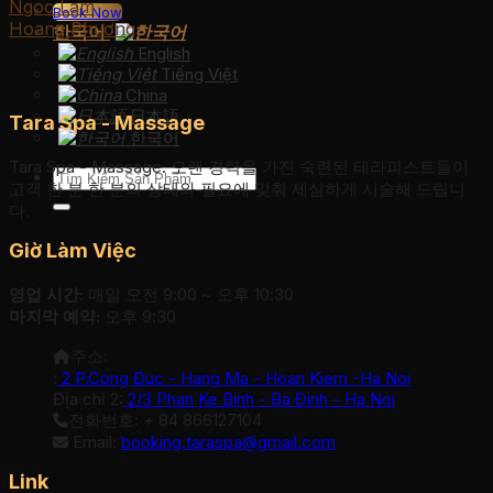
Ngoc Lam
Book Now
Hoang Phương
한국어
English
Tiếng Việt
China
日本語
Tara Spa - Massage
한국어
Tara Spa - Massage. 오랜 경력을 가진 숙련된 테라피스트들이
검
고객 한 분 한 분의 상태와 필요에 맞춰 세심하게 시술해 드립니
색:
다.
Giờ Làm Việc
영업 시간:
매일 오전 9:00 ~ 오후 10:30
마지막 예약:
오후 9:30
주소:
:
2 P.Cong Đuc - Hang Ma - Hoan Kiem -Ha Noi
Địa chỉ 2:
2/3 Phan Ke Binh - Ba Đinh - Ha Noi
전화번호: + 84 866127104
Email:
booking.taraspa@gmail.com
Link