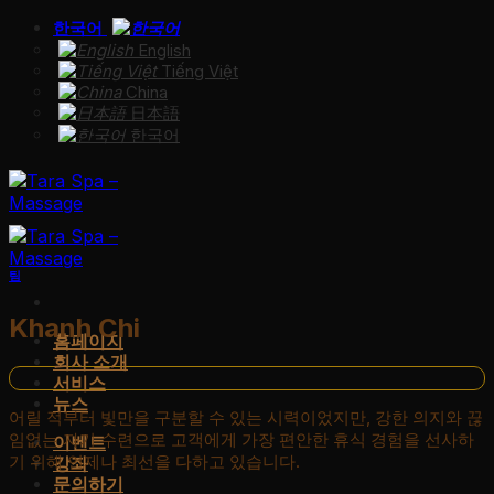
Skip
한국어
to
English
content
Tiếng Việt
China
日本語
한국어
팀
Khanh Chi
홈페이지
회사 소개
서비스
뉴스
어릴 적부터 빛만을 구분할 수 있는 시력이었지만, 강한 의지와 끊
임없는 자기 수련으로 고객에게 가장 편안한 휴식 경험을 선사하
이벤트
기 위해 언제나 최선을 다하고 있습니다.
강좌
문의하기