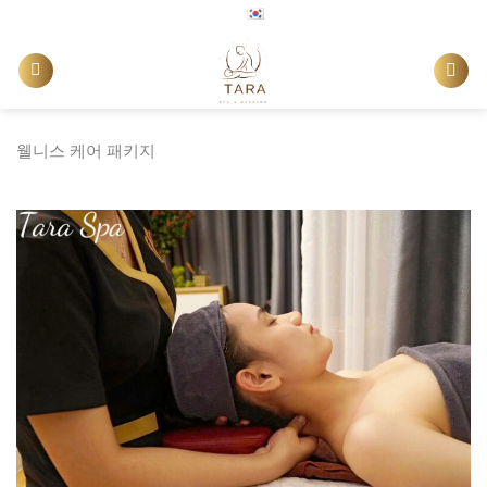
Skip
한국어
to
content
웰니스 케어 패키지