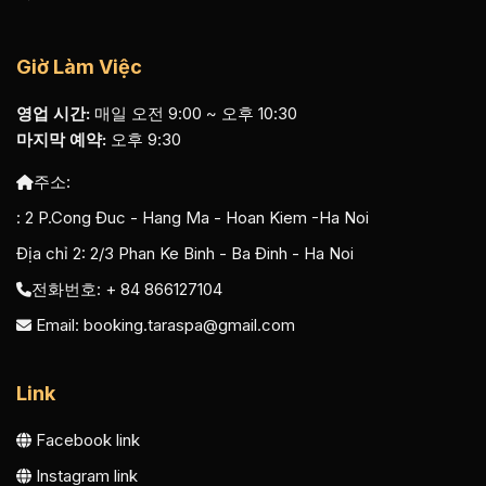
Giờ Làm Việc
영업 시간:
매일 오전 9:00 ~ 오후 10:30
마지막 예약:
오후 9:30
주소:
:
2 P.Cong Đuc - Hang Ma - Hoan Kiem -Ha Noi
Địa chỉ 2:
2/3 Phan Ke Binh - Ba Đinh - Ha Noi
전화번호: + 84 866127104
Email:
booking.taraspa@gmail.com
Link
Facebook link
Instagram link