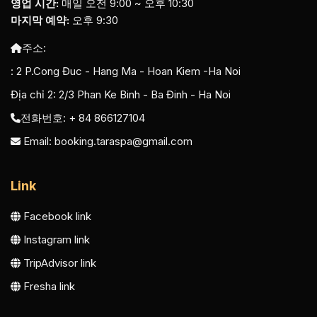
영업 시간:
매일 오전 9:00 ~ 오후 10:30
마지막 예약:
오후 9:30
주소:
:
2 P.Cong Đuc - Hang Ma - Hoan Kiem -Ha Noi
Địa chỉ 2:
2/3 Phan Ke Binh - Ba Đinh - Ha Noi
전화번호: + 84 866127104
Email:
booking.taraspa@gmail.com
Link
Facebook link
Instagram link
TripAdvisor link
Fresha link