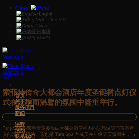
Skip
China
to
English
Tiếng Việt
content
China
日本語
한국어
活动
索菲特传奇大都会酒店年度圣诞树点灯仪
首页
式在庄重而温馨的氛围中隆重举行。
关于我们
服务项目
新闻
课程
Tara Spa 很荣幸受邀参加由大都会酒店举办的这场温暖而富有意
活动
义的晚宴与活动。这也是 Tara Spa 各成员在年终节庆氛围中，与
联系我们