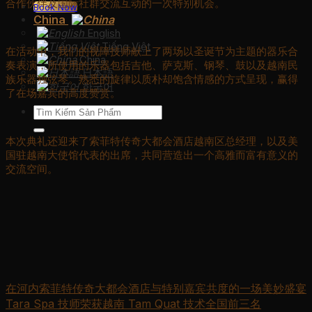
合作伙伴及国际社群交流互动的一次特别机会。
Book Now
China
English
Tiếng Việt
在活动中，我们的视障技师献上了两场以圣诞节为主题的器乐合
China
奏表演，所使用的乐器包括吉他、萨克斯、钢琴、鼓以及越南民
日本語
族乐器独弦琴。熟悉的旋律以质朴却饱含情感的方式呈现，赢得
한국어
了在场嘉宾的高度赞赏。
Search
for:
本次典礼还迎来了索菲特传奇大都会酒店越南区总经理，以及美
国驻越南大使馆代表的出席，共同营造出一个高雅而富有意义的
交流空间。
在河内索菲特传奇大都会酒店与特别嘉宾共度的一场美妙盛宴
Tara Spa 技师荣获越南 Tam Quat 技术全国前三名