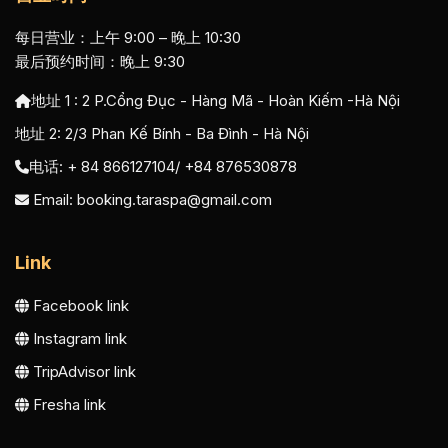
每日营业：上午 9:00 – 晚上 10:30
最后预约时间：晚上 9:30
地址 1 :
2 P.Cổng Đục - Hàng Mã - Hoàn Kiếm -Hà Nội
地址 2:
2/3 Phan Kế Bính - Ba Đình - Hà Nội
电话: + 84 866127104/ +84 876530878
Email:
booking.taraspa@gmail.com
Link
Facebook link
Instagram link
TripAdvisor link
Fresha link