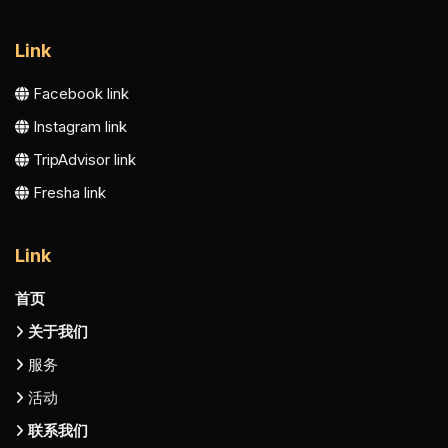
Link
Facebook link
Instagram link
TripAdvisor link
Fresha link
Link
首页
关于我们
服务
活动
联系我们