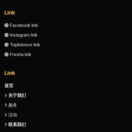
Link
Facebook link
Instagram link
TripAdvisor link
Fresha link
Link
首页
关于我们
服务
活动
联系我们