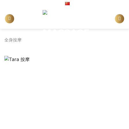
Skip
China
to
content
全身按摩