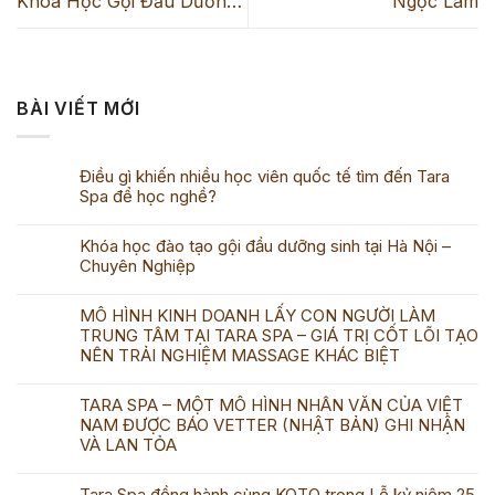
Khóa Học Gội Đầu Dưỡng
Ngọc Lâm
Sinh & Thư Giãn Toàn Diện
– 15.000.000VND
BÀI VIẾT MỚI
Điều gì khiến nhiều học viên quốc tế tìm đến Tara
Spa để học nghề?
Khóa học đào tạo gội đầu dưỡng sinh tại Hà Nội –
Chuyên Nghiệp
MÔ HÌNH KINH DOANH LẤY CON NGƯỜI LÀM
TRUNG TÂM TẠI TARA SPA – GIÁ TRỊ CỐT LÕI TẠO
NÊN TRẢI NGHIỆM MASSAGE KHÁC BIỆT
TARA SPA – MỘT MÔ HÌNH NHÂN VĂN CỦA VIỆT
NAM ĐƯỢC BÁO VETTER (NHẬT BẢN) GHI NHẬN
VÀ LAN TỎA
Tara Spa đồng hành cùng KOTO trong Lễ kỷ niệm 25