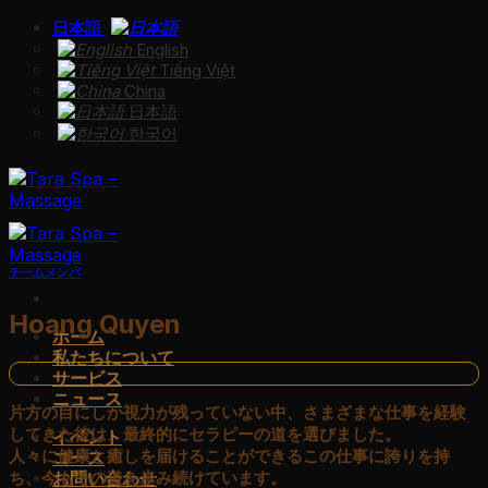
Skip
日本語
to
English
content
Tiếng Việt
China
日本語
한국어
チームメンバ
Hoang Quyen
ホーム
私たちについて
サービス
ニュース
片方の目にしか視力が残っていない中、さまざまな仕事を経験
してきた彼は、最終的にセラピーの道を選びました。
イベント
人々に健康と癒しを届けることができるこの仕事に誇りを持
コース
ち、今もその道を歩み続けています。
お問い合わせ