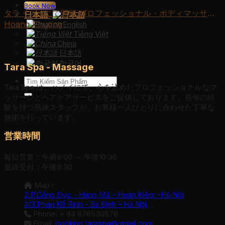
Book Now
タラ・スパにて開催 プロフェッショナル・ボディマッサー
日本語
ジ 7日間集中コース– 18,000,000₫
Hoang Phuong
English
Tiếng Việt
China
日本語
한국어
Tara Spa - Massage
検
Tara Spa は、ハノイにて、心を込めたプロフェッショナルなマ
索
ッサージとヘアケアサービスをご提供しております。長年の経
対
験を持つ熟練スタッフが、お客様一人ひとりに合わせた丁寧な
象:
施術を行っています。
営業時間
毎日営業：午前9:00 ～ 午後10:30
最終受付：午後9:30
Map :
2 P.Cổng Đục - Hàng Mã - Hoàn Kiếm -Hà Nội
2/3 Phan Kế Bính - Ba Đình - Hà Nội
Phone: + 84 876530878
Email:
booking.taraspa@gmail.com