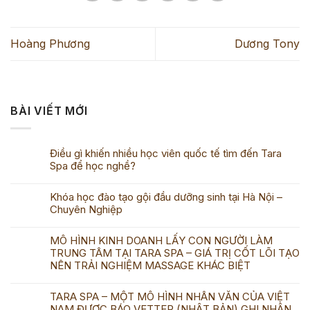
Hoàng Phương
Dương Tony
BÀI VIẾT MỚI
Điều gì khiến nhiều học viên quốc tế tìm đến Tara
Spa để học nghề?
Khóa học đào tạo gội đầu dưỡng sinh tại Hà Nội –
Chuyên Nghiệp
MÔ HÌNH KINH DOANH LẤY CON NGƯỜI LÀM
TRUNG TÂM TẠI TARA SPA – GIÁ TRỊ CỐT LÕI TẠO
NÊN TRẢI NGHIỆM MASSAGE KHÁC BIỆT
TARA SPA – MỘT MÔ HÌNH NHÂN VĂN CỦA VIỆT
NAM ĐƯỢC BÁO VETTER (NHẬT BẢN) GHI NHẬN