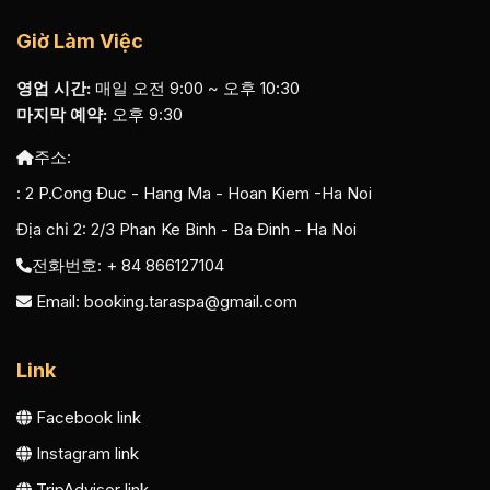
Giờ Làm Việc
영업 시간:
매일 오전 9:00 ~ 오후 10:30
마지막 예약:
오후 9:30
주소:
:
2 P.Cong Đuc - Hang Ma - Hoan Kiem -Ha Noi
Địa chỉ 2:
2/3 Phan Ke Binh - Ba Đinh - Ha Noi
전화번호: + 84 866127104
Email:
booking.taraspa@gmail.com
Link
Facebook link
Instagram link
TripAdvisor link